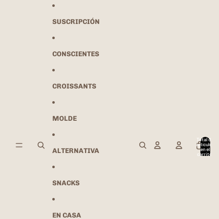
Ir directamente al contenido
SUSCRIPCIÓN
CONSCIENTES
CROISSANTS
MOLDE
Total de
artículos
en el
ALTERNATIVA
carrito:
0
SNACKS
EN CASA